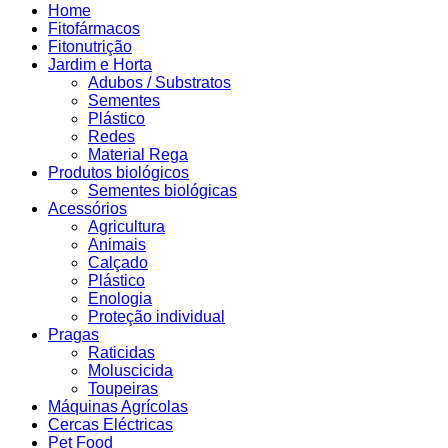
Home
Fitofármacos
Fitonutrição
Jardim e Horta
Adubos / Substratos
Sementes
Plástico
Redes
Material Rega
Produtos biológicos
Sementes biológicas
Acessórios
Agricultura
Animais
Calçado
Plástico
Enologia
Proteção individual
Pragas
Raticidas
Moluscicida
Toupeiras
Máquinas Agrícolas
Cercas Eléctricas
Pet Food