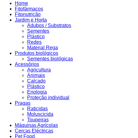
Home
Fitofármacos
Fitonutrição
Jardim e Horta
Adubos / Substratos
Sementes
Plástico
Redes
Material Rega
Produtos biológicos
Sementes biológicas
Acessórios
Agricultura
Animais
Calçado
Plástico
Enologia
Proteção individual
Pragas
Raticidas
Moluscicida
Toupeiras
Máquinas Agrícolas
Cercas Eléctricas
Pet Food