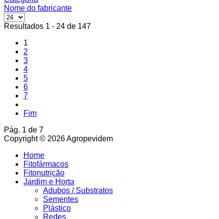
Nome do fabricante
Resultados 1 - 24 de 147
1
2
3
4
5
6
7
Fim
Pág. 1 de 7
Copyright © 2026 Agropevidem
Home
Fitofármacos
Fitonutrição
Jardim e Horta
Adubos / Substratos
Sementes
Plástico
Redes