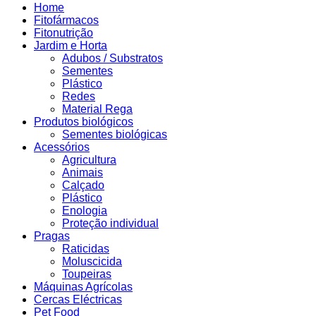
Home
Fitofármacos
Fitonutrição
Jardim e Horta
Adubos / Substratos
Sementes
Plástico
Redes
Material Rega
Produtos biológicos
Sementes biológicas
Acessórios
Agricultura
Animais
Calçado
Plástico
Enologia
Proteção individual
Pragas
Raticidas
Moluscicida
Toupeiras
Máquinas Agrícolas
Cercas Eléctricas
Pet Food