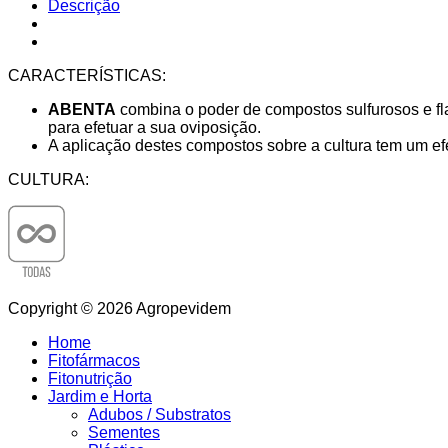
Descrição
CARACTERÍSTICAS:
ABENTA
combina o poder de compostos sulfurosos e flav
para efetuar a sua oviposição.
A aplicação destes compostos sobre a cultura tem um efei
CULTURA:
Copyright © 2026 Agropevidem
Home
Fitofármacos
Fitonutrição
Jardim e Horta
Adubos / Substratos
Sementes