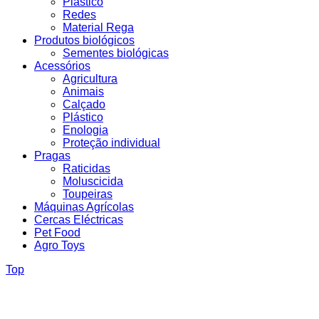
Plástico
Redes
Material Rega
Produtos biológicos
Sementes biológicas
Acessórios
Agricultura
Animais
Calçado
Plástico
Enologia
Proteção individual
Pragas
Raticidas
Moluscicida
Toupeiras
Máquinas Agrícolas
Cercas Eléctricas
Pet Food
Agro Toys
Top