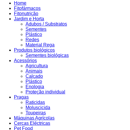
Home
Fitofármacos
Fitonutrição
Jardim e Horta
Adubos / Substratos
Sementes
Plástico
Redes
Material Rega
Produtos biológicos
Sementes biológicas
Acessórios
Agricultura
Animais
Calçado
Plástico
Enologia
Proteção individual
Pragas
Raticidas
Moluscicida
Toupeiras
Máquinas Agrícolas
Cercas Eléctricas
Pet Food